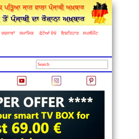
ਰਚਨਾਵਾਂ
ਸਮਾਜਿਕ
ਫ਼ੋਟੋਆਂ ਦੇਖੋ
ਇਸ਼ਤਿਹਾਰ
ਸਪਲੀਮੈਂਟ