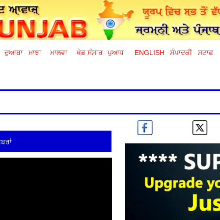
ਦੁਆਬਾ
ਮਾਝਾ
ਮਾਲਵਾ
ਖੇਡ ਸੰਸਾਰ
ਪੁਆਧ
ENGLISH
ਸੰਪਾਦਕੀ
ਸਟਾਫ਼
ਬਰਾਂ