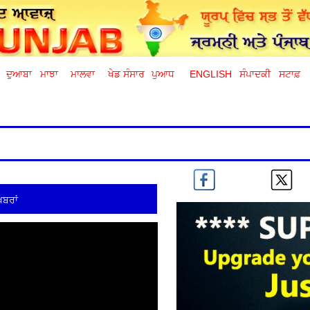
ਦੁਆਬਾ
ਮਾਝਾ
ਮਾਲਵਾ
ਖੇਡ ਸੰਸਾਰ
ਪੁਆਧ
ENGLISH
ਸੰਪਾਦਕੀ
ਸਟਾਫ਼
ਖ਼ਬਰਾਂ