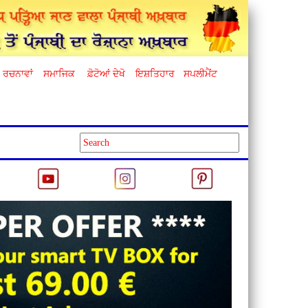
ਰਚਨਾਵਾਂ
ਸਮਾਜਿਕ
ਫ਼ੋਟੋਆਂ ਦੇਖੋ
ਇਸ਼ਤਿਹਾਰ
ਸਪਲੀਮੈਂਟ