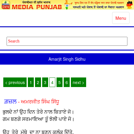
Toggle
Menu
navigatio
Amarjit Singh Sidhu
< previous
1
2
3
4
5
6
next >
ਗ਼ਜ਼ਲ
- ਅਮਰਜੀਤ ਸਿੰਘ ਸਿੱਧੂ
ਭੁਲਦੇ ਨਾਂ ਉਹ ਦਿਨ ਤੇਰੇ ਨਾਲ ਬਿਤਾਏ ਜੋ।
ਗਮ ਬਣਗੇ ਸਰਮਾਇਆ ਤੂੰ ਝੋਲੀ ਪਾਏ ਜੋ।
ਉਹ ਤੇਰੇ ਮੱਥੇ ਦਾ ਨਾ ਬਣਨ ਕਲੰਕ ਦਿੱਤੇ,