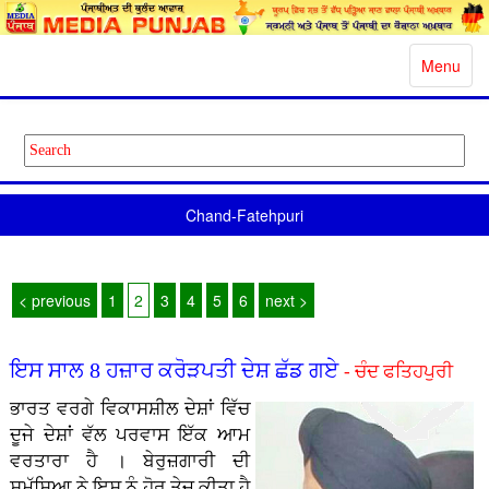
Toggle
Menu
navigatio
Chand-Fatehpuri
< previous
1
2
3
4
5
6
next >
ਇਸ ਸਾਲ 8 ਹਜ਼ਾਰ ਕਰੋੜਪਤੀ ਦੇਸ਼ ਛੱਡ ਗਏ
- ਚੰਦ ਫਤਿਹਪੁਰੀ
ਭਾਰਤ ਵਰਗੇ ਵਿਕਾਸਸ਼ੀਲ ਦੇਸ਼ਾਂ ਵਿੱਚ
ਦੂਜੇ ਦੇਸ਼ਾਂ ਵੱਲ ਪਰਵਾਸ ਇੱਕ ਆਮ
ਵਰਤਾਰਾ ਹੈ । ਬੇਰੁਜ਼ਗਾਰੀ ਦੀ
ਸਮੱਸਿਆ ਨੇ ਇਸ ਨੂੰ ਹੋਰ ਤੇਜ਼ ਕੀਤਾ ਹੈ