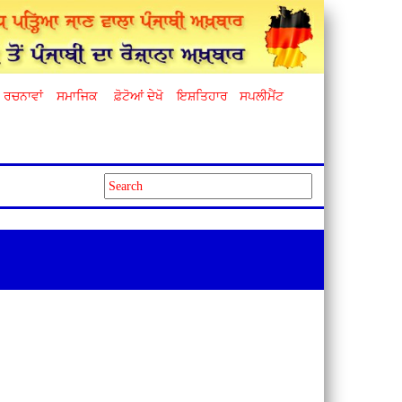
ਰਚਨਾਵਾਂ
ਸਮਾਜਿਕ
ਫ਼ੋਟੋਆਂ ਦੇਖੋ
ਇਸ਼ਤਿਹਾਰ
ਸਪਲੀਮੈਂਟ