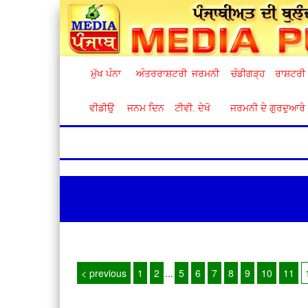
ਮੁੱਖ ਪੰਨਾ
ਅੰਤਰਰਾਸ਼ਟਰੀ
ਜਰਮਨੀ
ਚੰਡੀਗੜ੍ਹ
ਰਾਸ਼ਟਰੀ
ਵੀਡੀਉ
ਜਨਮ ਦਿਨ
ਟੀਵੀ. ਦੇਖੋ
ਜਰਮਨੀ ਦੇ ਗੁਰਦੁਆਰੇ
< previous
1
2
...
5
6
7
8
9
10
11