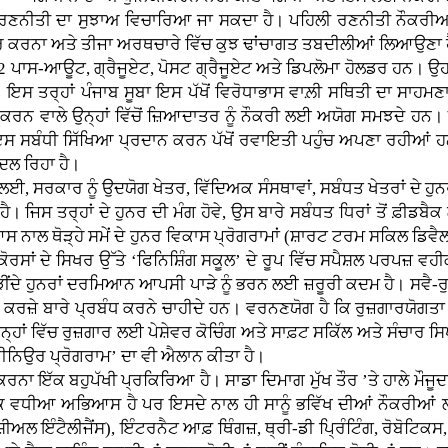
ਰਣਨੀਤੀ ਦਾ ਸੁਝਾਅ ਵਿਚਾਰਿਆ ਜਾ ਸਕਦਾ ਹੈ। ਪਹਿਲੀ ਰਣਨੀਤੀ ਨੌਕਰੀਆਂ ਤੋ
ਆਰ ਕਰਨਾ ਅਤੇ ਤੀਜਾ ਅਰਥਚਾਰੇ ਵਿੱਚ ਕੁਝ ਢਾਂਚਾਗਤ ਤਬਦੀਲੀਆਂ ਲਿਆਉਣਾ 
2 ਪਾਸ-ਆਊਟ, ਗ੍ਰੈਜੂਏਟ, ਪੋਸਟ ਗ੍ਰੈਜੂਏਟ ਅਤੇ ਡਿਪਲੋਮਾ ਹੋਲਡਰ ਹਨ। ਉਹ
ੇ। ਇਸ ਤਰ੍ਹਾਂ ਪੰਜਾਬ ਸੂਬਾ ਇਸ ਪੱਖੋਂ ਵਿਰੋਧਾਭਾਸ ਵਾਲ਼ੀ ਸਥਿਤੀ ਦਾ ਸਾਹਮ
ਨ ਕਰਨ ਵਾਲੇ ਉਨ੍ਹਾਂ ਵਿੱਚੋਂ ਜ਼ਿਆਦਾਤਰ ਨੂੰ ਨੌਕਰੀ ਲਈ ਅਯੋਗ ਸਮਝਦੇ ਹਨ।
ਇਸ ਸਬੰਧੀ ਸਿੱਖਿਆ ਪ੍ਰਦਾਨ ਕਰਨ ਪੱਖੋਂ ਰਵਾਇਤੀ ਪਹੁੰਚ ਅਪਣਾ ਰਹੀਆਂ ਹਨ 
ਬਦਲ ਰਿਹਾ ਹੈ।
ਈ, ਸਰਕਾਰ ਨੂੰ ਉਦਯੋਗ ਖੇਤਰ, ਵਿੱਦਿਅਕ ਸੰਸਥਾਵਾਂ, ਸਬੰਧਤ ਖੇਤਰਾਂ ਦੇ ਹੁਨਰ 
ਿਸ ਤਰ੍ਹਾਂ ਦੇ ਹੁਨਰ ਦੀ ਮੰਗ ਹੋਵੇ, ਉਸ ਬਾਰੇ ਸਬੰਧਤ ਧਿਰਾਂ ਤੋਂ ਫ਼ੀਡਬੈਕ ਲ
ਿਆਸ ਨਾਲ ਥੋੜ੍ਹੇ ਸਮੇਂ ਦੇ ਹੁਨਰ ਵਿਕਾਸ ਪ੍ਰੋਗਰਾਮਾਂ (ਸ਼ਾਰਟ ਟਰਮ ਸਕਿਲ ਡ
ਰਸਾਂ ਦੇ ਸਿਖਰ ਉੱਤੇ ‘ਫਿਨਿਸ਼ਿੰਗ ਸਕੂਲ’ ਦੇ ਰੂਪ ਵਿੱਚ ਸਪੈਸ਼ਲ ਪਰਪਜ਼ 
ੋੜੀਂਦੇ ਹੁਨਰਾਂ ਦਰਮਿਆਨ ਆਪਸੀ ਪਾੜੇ ਨੂੰ ਭਰਨ ਲਈ ਜ਼ਰੂਰੀ ਕਦਮ ਹੈ। ਸਵੈ-ਰ
 ਕਰਜ਼ੇ ਬਾਰੇ ਪ੍ਰਬੰਧ ਕਰਨੇ ਚਾਹੀਦੇ ਹਨ। ਵਰਨਣਯੋਗ ਹੈ ਕਿ ਰੁਜ਼ਗਾਰਯੋਗਤਾ 
ਜਿਨ੍ਹਾਂ ਵਿੱਚ ਰੁਜ਼ਗਾਰ ਲਈ ਪੇਸ਼ੇਵਰ ਕੋਚਿੰਗ ਅਤੇ ਸਾਫ਼ਟ ਸਕਿੱਲ ਅਤੇ ਸੰਚਾ
ਰੀਨਿਉਰ ਪ੍ਰੋਗਰਾਮ’ ਦਾ ਵੀ ਐਲਾਨ ਕੀਤਾ ਹੈ।
 ਇੱਕ ਬਹੁਪੱਖੀ ਪ੍ਰਕਿਰਿਆ ਹੈ। ਸਾਡਾ ਦਿਮਾਗ ਮੁੱਖ ਤੌਰ ’ਤੇ ਹਾਲੇ ਮੌਜ
ਕ ਵਧੀਆ ਅਭਿਆਸ ਹੈ ਪਰ ਇਸਦੇ ਨਾਲ ਹੀ ਸਾਨੂੰ ਭਵਿੱਖ ਦੀਆਂ ਨੌਕਰੀਆਂ ਲਈ 
ਲ ਇੰਟੈਲੀਜੈਂਸ), ਇੰਟਰਨੈਟ ਆਫ਼ ਥਿੰਗਜ਼, ਥ੍ਰੀ-ਡੀ ਪ੍ਰਿੰਟਿੰਗ, ਰੋਬੋਟਿਕ