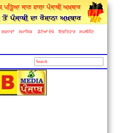
ਰਚਨਾਵਾਂ
ਸਮਾਜਿਕ
ਫ਼ੋਟੋਆਂ ਦੇਖੋ
ਇਸ਼ਤਿਹਾਰ
ਸਪਲੀਮੈਂਟ