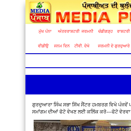
ਮੁੱਖ ਪੰਨਾ
ਅੰਤਰਰਾਸ਼ਟਰੀ
ਜਰਮਨੀ
ਚੰਡੀਗੜ੍ਹ
ਰਾਸ਼ਟਰੀ
ਵੀਡੀਉ
ਜਨਮ ਦਿਨ
ਟੀਵੀ. ਦੇਖੋ
ਜਰਮਨੀ ਦੇ ਗੁਰਦੁਆਰੇ
ਗੁਰਦੁਆਰਾ ਸਿੰਘ ਸਭਾ ਸਿੱਖ ਸੈਂਟਰ ਹਮਬਰਗ ਵਿਖੇ ਪੰਜਵੇਂ 
ਸਮਾਂਗਮ ਦੀਆਂ ਫੋਟੋ ਵੇਖਣ ਲਈ ਕਲਿੱਕ ਕਰੋ---ਫੋਟੋ ਵੇਰਵ