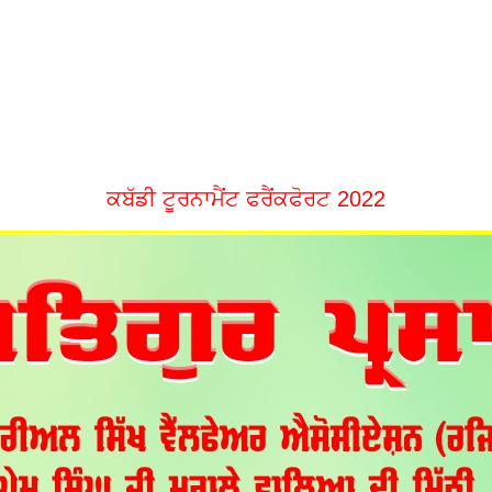
ਕਬੱਡੀ ਟੂਰਨਾਮੈਂਟ ਫਰੈਂਕਫੋਰਟ 2022