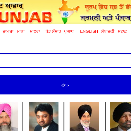
ਦੁਆਬਾ
ਮਾਝਾ
ਮਾਲਵਾ
ਖੇਡ ਸੰਸਾਰ
ਪੁਆਧ
ENGLISH
ਸੰਪਾਦਕੀ
ਸਟਾਫ਼
ਲੇਖਕ