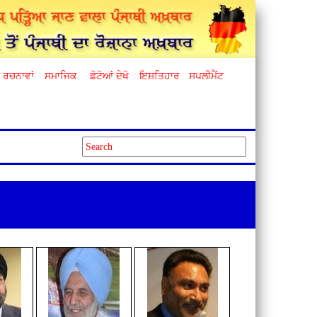
ਰਚਨਾਵਾਂ
ਸਮਾਜਿਕ
ਫ਼ੋਟੋਆਂ ਦੇਖੋ
ਇਸ਼ਤਿਹਾਰ
ਸਪਲੀਮੈਂਟ