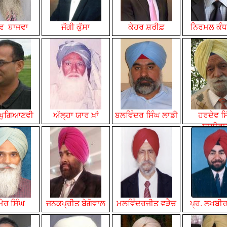
ਵ ਬਾਜਵਾ
ਜੱਗੀ ਕੁੱਸਾ
ਕੇਹਰ ਸ਼ਰੀਫ਼
ਨਿਰਮਲ ਕੰਧ
 ਘੁਗਿਆਣਵੀ
ਅੱਲ੍ਹਾ ਯਾਰ ਖ਼ਾਂ
ਬਲਵਿੰਦਰ
ਸਿੰਘ
ਲਾਡੀ
ਹਰਦੇਵ ਸ
ਧਾਲੀਵ
ੇਰ ਸਿੰਘ
ਜਨਕਪ੍ਰੀਤ ਬੇਗੋਵਾਲ
ਮਲਵਿੰਦਰਜੀਤ ਵੜੈਚ
ਪ੍ਰ. ਲਖਬੀਰ