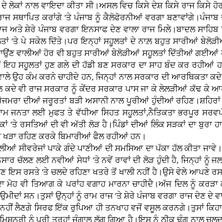
 ਦੇ ਲੋਕਾਂ ਨਾਲ ਵਾਇਦਾ ਕੀਤਾ ਸੀ।ਅਸਲ ਵਿਚ ਕਿਸੇ ਦੇਸ਼ ਕਿਸੇ ਰਾਜ ਕਿਸੇ ਹੋਰ 
 ਰਾਜ ਸਥਾਪਿਤ ਕਰਾਂਗੇ 'ਤੇ ਪੰਜਾਬ ਨੂੰ ਕੈਲੋਫੋਰਨੀਆਂ ਵਰਗਾ ਬਣਾਵਾਂਗੇ।ਪੰ
ਰਾਜ ਅਤੇ ਸ਼ੇਰੇ ਪੰਜਾਬ ਵਰਗਾ ਇਨਸਾਫ ਦੇਣ ਵਾਲਾ ਰਾਜ ਮਿਲੇ।ਬਾਦਲ ਸਾਹਿਬ ਬਿਨਾ
ਂ 'ਤੇ ਪੇ ਸਕੇਲ ਦਿੱਤੇ।ਪਰ ਇਨ੍ਹਾਂ ਸਹੂਲਤਾਂ ਦੇ ਨਾਲ਼ ਬਹੁਤ ਸਾਰੀਆਂ ਬੇਲੋੜੀ
ਾਉਂਣ ਵਾਲੀਆਂ ਹੋਰ ਵੀ ਬਹੁਤ ਸਾਰੀਆਂ ਬੇਲੋੜੀਆਂ ਸਹੂਲਤਾਂ ਦਿੱਤੀਆਂ ਗਈਆਂ ਹਨ
ਗੋਂ ਇਹ ਸਹੂਲਤਾਂ ਹੁਣ ਗਲੇ ਦੀ ਹੱਡੀ ਬਣ ਸਰਕਾਰ ਦਾ ਸਾਹ ਬੰਦ ਕਰ ਰਹੀਆ
ਵਾਲੇ ਉਹ ਕੰਮ ਕਰਨੇ ਚਾਹੀਦੇ ਹਨ, ਜਿਨ੍ਹਾਂ ਨਾਲ ਸਰਕਾਰ ਦੀ ਆਰਥਿਕਤਾ ਕ
ਾਲ ਕਦੇ ਵੀ ਰਾਜ ਸਰਕਾਰ ਨੂੰ ਕੇਂਦਰ ਸਰਕਾਰ ਪਾਸ ਜਾ ਕੇ ਲੇਲੜੀਆਂ ਕੱਢ ਕ
ਰਾ ਦੀਆਂ ਜਰੂਰਤਾਂ ਬੜੀ ਅਸਾਨੀ ਨਾਲ ਪੂਰੀਆਂ ਹੁੰਦੀਆਂ ਰਹਿਣ।ਸ਼ਹਿਰਾਂ ਸਮੇ
'ਤੇ ਆਮ ਜਨਤਾ ਲਈ ਮੁਫਤ ਤੇ ਵੱਧੀਆ ਸਿਹਤ ਸਹੂਲਤਾਂ,ਨੈਤਿਕਤਾ ਭਰਪੂਰ ਸਰਵਪ
ਤੇ ਰਸਤਿਆਂ ਦੀ ਵੀ ਅੱਤੀ ਲੋੜ ਹੈ।ਪਿੰਡਾਂ ਦੀਆਂ ਲਿੰਕ ਸੜਕਾਂ ਦਾ ਬੁਰਾ ਹਾਲ ਹ
ਾਣੀ ਖੜਾ ਰਹਿਣ ਕਰਕੇ ਬਿਮਾਰੀਆਂ ਫੈਲ ਰਹੀਆਂ ਹਨ।
ੀਆਂ ਸੀਵਰੇਜਾਂ ਪਾਕੇ ਗੰਦੇ ਪਾਣੀਆਂ ਦੀ ਸਮਸਿਆ ਦਾ ਪੱਕਾ ਹੱਲ ਕੀਤਾ ਜਾਵੇ।ਲੋੜ 
ਾਰ ਚੱਲਣ ਲਈ ਨਵੀਆਂ ਸੇਧਾਂ 'ਤੇ ਨਵੇਂ ਰਾਵਾਂ ਦੀ ਲੋੜ ਹੁੰਦੀ ਹੈ, ਜਿਨ੍ਹਾਂ ਨੂੰ
ਹੁਣ ਇਸ ਰਸਤੇ 'ਤੇ ਚਲਦੇ ਰਹਿਣਾ ਖਤਰੇ ਤੋਂ ਖਾਲੀ ਨਹੀਂ ਹੈ।ਉਸੇ ਵੇਲੇ ਆਪਣੇ 
 ਮੋਹ ਵੀ ਤਿਆਗ ਕੇ ਪਰਾਂਹ ਵਗਾਹ ਮਾਰਨਾ ਚਾਹੀਦੈ।ਅੱਜ ਦਿਲ ਨੂੰ ਕਰੜਾ ਕ
ਮੀਦਾਂ ਸਨ।ਤੁਸਾਂ ਉਨ੍ਹਾਂ ਨੂੰ ਰਾਮ ਰਾਜ 'ਤੇ ਸ਼ੇਰੇ ਪੰਜਾਬ ਵਰਗਾ ਰਾਜ ਦੇਣ ਦੇ 
ਹ ਨਹੀਂ ਲੈਣਗੇ ਸਿਰਫ ਇੱਕ ਰੁਪਿਆ ਹੀ ਤਨਖਾਹ ਵਜੋਂ ਵਸੂਲ ਕਰਨਗੇ।ਤੁਸਾਂ ਕਿਹ
ਮਿਸ਼ਨਰੀ ਨੂੰ ਪੂਰੀ ਤਰ੍ਹਾਂ ਜੰਗਾਲ ਲੱਗ ਗਿਆ ਹੈ।ਇਸ ਨੂੰ ਠੀਕ ਢੰਗ ਨਾਲ ਚ