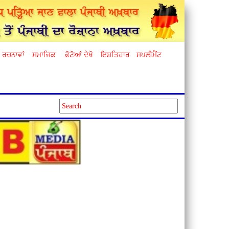
ਰਚਨਾਵਾਂ
ਸਮਾਜਿਕ
ਫ਼ੋਟੋਆਂ ਦੇਖੋ
ਇਸ਼ਤਿਹਾਰ
ਸਪਲੀਮੈਂਟ