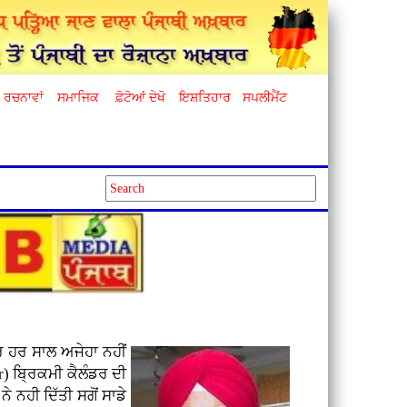
ਰਚਨਾਵਾਂ
ਸਮਾਜਿਕ
ਫ਼ੋਟੋਆਂ ਦੇਖੋ
ਇਸ਼ਤਿਹਾਰ
ਸਪਲੀਮੈਂਟ
ਪਰ ਹਰ ਸਾਲ ਅਜੇਹਾ ਨਹੀਂ
ar) ਬ੍ਰਿਕਮੀ ਕੈਲੰਡਰ ਦੀ
ੇ ਨਹੀ ਦਿੱਤੀ ਸਗੋਂ ਸਾਡੇ