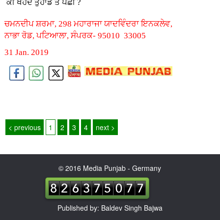
ਕੀ ਖੋਹਦੇ ਤੁਹਾਡੇ ਤੋਂ ਪੰਛੀ ?
ਚਮਨਦੀਪ ਸ਼ਰਮਾ, 298 ਮਹਾਰਾਜਾ ਯਾਦਵਿੰਦਰਾ ਇਨਕਲੇਵ,
ਨਾਭਾ ਰੋਡ, ਪਟਿਆਲਾ, ਸੰਪਰਕ- 95010 33005
31 Jan. 2019
< previous
1
2
3
4
next >
© 2016 Media Punjab - Germany
Published by: Baldev Singh Bajwa