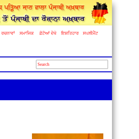
ਰਚਨਾਵਾਂ
ਸਮਾਜਿਕ
ਫ਼ੋਟੋਆਂ ਦੇਖੋ
ਇਸ਼ਤਿਹਾਰ
ਸਪਲੀਮੈਂਟ