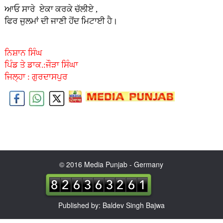
ਆਓ ਸਾਰੇ ਏਕਾ ਕਰਕੇ ਚੱਲੀਏ ,
ਫਿਰ ਜੁਲਮਾਂ ਦੀ ਜਾਣੀ ਹੋਂਦ ਮਿਟਾਈ ਹੈ।
ਨਿਸ਼ਾਨ ਸਿੰਘ
ਪਿੰਡ ਤੇ ਡਾਕ.:ਜੌੜਾ ਸਿੰਘਾ
ਜਿਲ੍ਹਾ : ਗੁਰਦਾਸਪੁਰ
© 2016 Media Punjab - Germany
Published by: Baldev Singh Bajwa