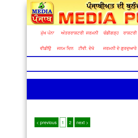
ਮੁੱਖ ਪੰਨਾ
ਅੰਤਰਰਾਸ਼ਟਰੀ
ਜਰਮਨੀ
ਚੰਡੀਗੜ੍ਹ
ਰਾਸ਼ਟਰੀ
ਵੀਡੀਉ
ਜਨਮ ਦਿਨ
ਟੀਵੀ. ਦੇਖੋ
ਜਰਮਨੀ ਦੇ ਗੁਰਦੁਆਰੇ
< previous
1
2
next >