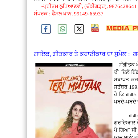
-ਪ੍ਰੀਤਮ ਲੁਧਿਆਣਵੀ, (ਚੰਡੀਗੜ੍ਹ), 9876428641
ਸੰਪਰਕ : ਫੈਸਲ ਖਾਨ, 99149-65937
ਗਾਇਕ, ਗੀਤਕਾਰ ਤੇ ਕਹਾਣੀਕਾਰ ਦਾ ਸੁਮੇਲ : ਗ
ਸੰਗੀਤਕ ਖ
ਦੀ ਦਿਲੋਂ ਇ
ਸਥਾਪਤ ਕਰਨ
ਸਤੰਬਰ 1993
ਹੈ ਕਿ ਗਗਨ 
ਪੜਦੇ-ਪੜਦੇ 
ਗਗਨ ਨੂੰ 
ਗੁਰਦਿਆਲ ਕ
ਪੈ ਗਿਆ ਸੀ।
ਯਾਦ ਸਾਨੂੰ'